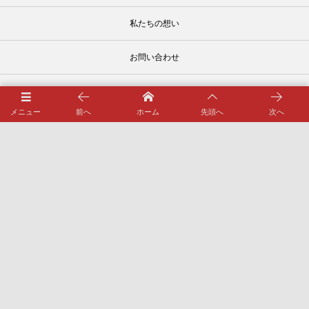
私たちの想い
お問い合わせ
スペシャルページ （壁紙プレゼント）
メニュー
前へ
ホーム
先頭へ
次へ
管材図鑑
SDGs宣言
ブログ
宮城県仙台市若林区沖野７丁目10−27
022-285-3815